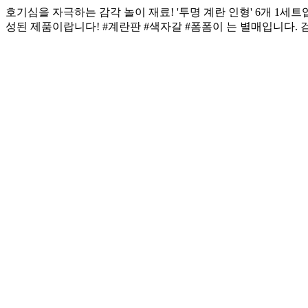
호기심을 자극하는 감각 놀이 재료! '투명 계란 인형' 6개 1세트입니다.
성된 제품이랍니다! #계란판 #색자갈 #폼폼이 는 별매입니다. 