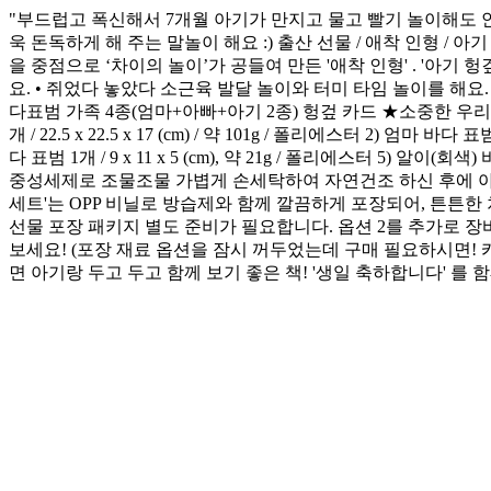
"부드럽고 폭신해서 7개월 아기가 만지고 물고 빨기 놀이해도 안
욱 돈독하게 해 주는 말놀이 해요 :) 출산 선물 / 애착 인형 /
을 중점으로 ‘차이의 놀이’가 공들여 만든 '애착 인형' . '아기
요. • 쥐었다 놓았다 소근육 발달 놀이와 터미 타임 놀이를 해요
다표범 가족 4종(엄마+아빠+아기 2종) 헝겊 카드 ★소중한 우리
개 / 22.5 x 22.5 x 17 (cm) / 약 101g / 폴리에스터 2) 엄마 바다 표
다 표범 1개 / 9 x 11 x 5 (cm), 약 21g / 폴리에스터 5) 알
중성세제로 조물조물 가볍게 손세탁하여 자연건조 하신 후에 아기랑
세트'는 OPP 비닐로 방습제와 함께 깔끔하게 포장되어, 튼튼한
선물 포장 패키지 별도 준비가 필요합니다. 옵션 2를 추가로 장바구
보세요! (포장 재료 옵션을 잠시 꺼두었는데 구매 필요하시면! 카
면 아기랑 두고 두고 함께 보기 좋은 책! '생일 축하합니다' 를 함