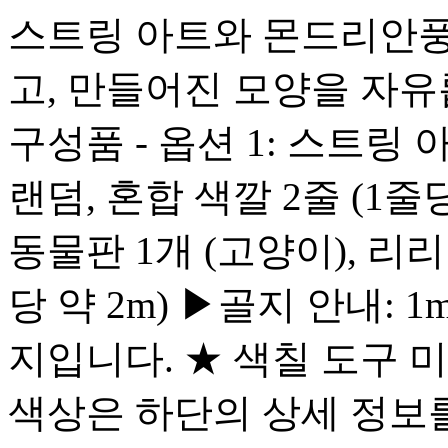
스트링 아트와 몬드리안풍 
고, 만들어진 모양을 자유
구성품 - 옵션 1: 스트링 
랜덤, 혼합 색깔 2줄 (1줄당
동물판 1개 (고양이), 리리
당 약 2m) ▶골지 안내:
지입니다. ★ 색칠 도구 
색상은 하단의 상세 정보