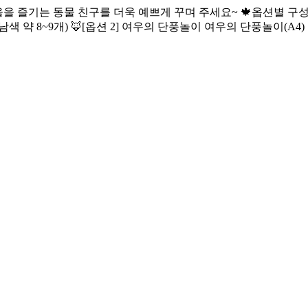
 즐기는 동물 친구를 더욱 예쁘게 꾸며 주세요~ 🍁옵션별 구성품
 남색 약 8~9개) 🦊[옵션 2] 여우의 단풍놀이 여우의 단풍놀이(A4) 1