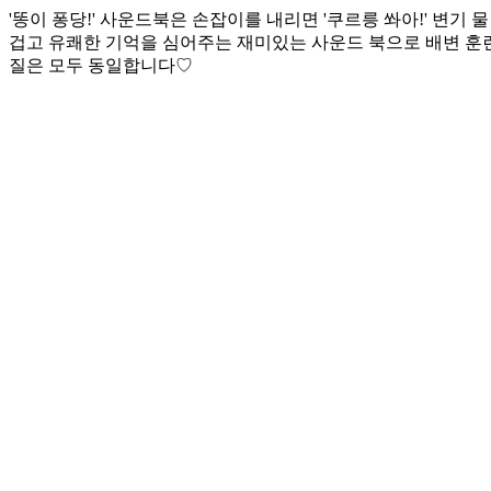
'똥이 퐁당!' 사운드북은 손잡이를 내리면 '쿠르릉 쏴아!' 변기
겁고 유쾌한 기억을 심어주는 재미있는 사운드 북으로 배변 훈련
질은 모두 동일합니다♡