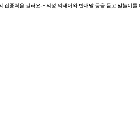
주의 집중력을 길러요. • 의성 의태어와 반대말 등을 듣고 말놀이를