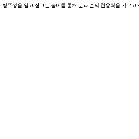
병뚜껑을 열고 잠그는 놀이를 통해 눈과 손의 협응력을 기르고