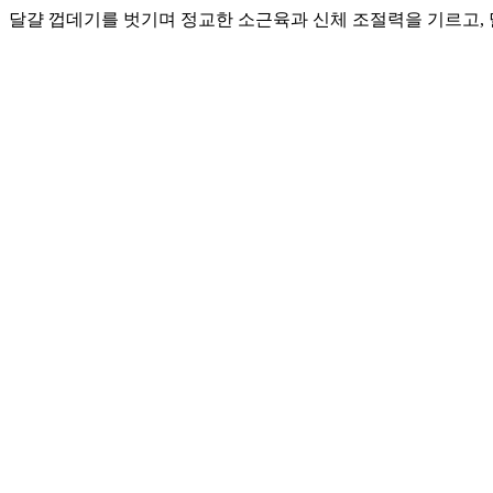
달걀 껍데기를 벗기며 정교한 소근육과 신체 조절력을 기르고,